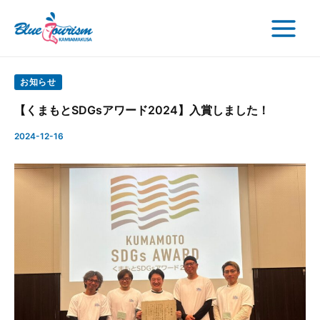
検
内
Post
Main
索
容
navigation
Menu
を
ス
キ
お知らせ
ッ
【くまもとSDGsアワード2024】入賞しました！
プ
2024-12-16