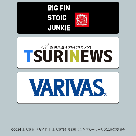
©2024 上天草 釣りガイド ｜ 上天草市釣りを軸にしたブルーツーリズム推進委員会