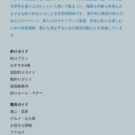
天草市を盛り上げたいという想いで集まった、職業も年齢も性別もさ
まざまな釣り好きたちによる非営利団体です。 親子釣り教室や釣り大
会などのイベント、釣り人のマナーアップ促進、安全に釣りを楽しむ
ための啓発運動、豊かな海を守るための環境活動などを実施していま
す。
釣りガイド
釣りプラン
おすすめ4港
堤防釣りガイド
船釣りガイド
遊漁船案内
釣りルール・マナー
観光ガイド
遊ぶ・温泉
グルメ・お土産
お役立ち情報
アクセス