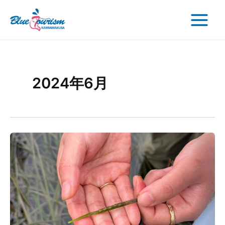
検
内
Main
索
容
Menu
を
ス
キ
ッ
プ
2024年6月