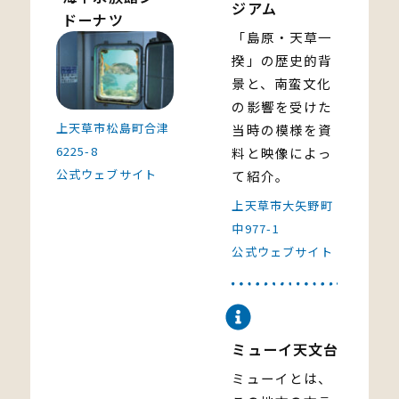
ジアム
ドーナツ
「島原・天草一
揆」の歴史的背
景と、南蛮文化
の影響を受けた
上天草市松島町合津
当時の模様を資
6225-8
料と映像によっ
公式ウェブサイト
て紹介。
上天草市大矢野町
中977-1
公式ウェブサイト
ミューイ天文台
ミューイとは、