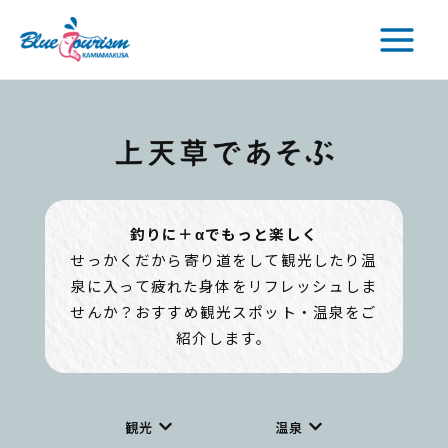
内
Main
容
Menu
を
ス
キ
ッ
プ
釣りに＋αでもっと楽しく
せっかくだから寄り道をして観光したり
温
泉に入って疲れた身体をリフレッシュしま
せんか？
おすすめ観光スポット・温泉をご
紹介します。
観光
温泉