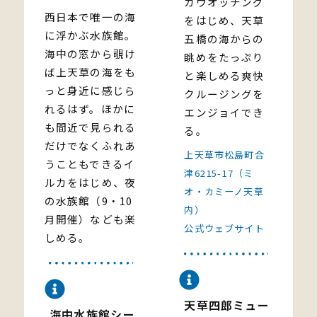
カウオッチング
西日本で唯一の海
をはじめ、天草
に浮かぶ水族館。
五橋の海からの
海中の窓から覗け
眺めをたっぷり
ば上天草の海をも
と楽しめる爽快
っと身近に感じら
クルージングを
れるはず。ほかに
エンジョイでき
も間近で見られる
る。
だけでなくふれあ
上天草市松島町合
うこともできるイ
津6215-17（ミ
ルカをはじめ、夜
オ・カミーノ天草
の水族館（9・10
内）
月開催）なども楽
公式ウェブサイト
しめる。
天草四郎ミュー
海中水族館シー