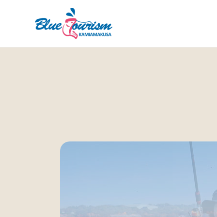
内
容
を
ス
キ
ッ
プ