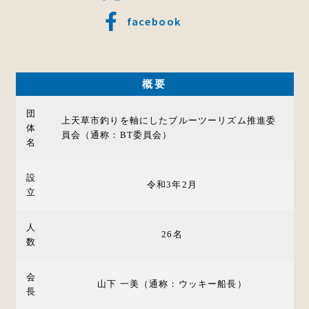
facebook
概要
団
上天草市釣りを軸にしたブルーツーリズム推進委
体
員会（通称：BT委員会）
名
設
令和3年2月
立
人
26名
数
会
山下 一美（通称：ウッキー船長）
長