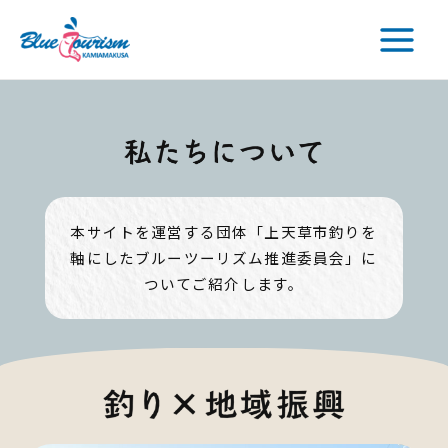
内
Main
容
Menu
を
ス
キ
ッ
プ
本サイトを運営する団体
「上天草市釣りを
軸にしたブルーツーリズム推進委員会」
に
ついてご紹介します。