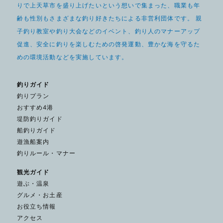
りで上天草市を盛り上げたいという想いで集まった、職業も年
齢も性別もさまざまな釣り好きたちによる非営利団体です。 親
子釣り教室や釣り大会などのイベント、釣り人のマナーアップ
促進、安全に釣りを楽しむための啓発運動、豊かな海を守るた
めの環境活動などを実施しています。
釣りガイド
釣りプラン
おすすめ4港
堤防釣りガイド
船釣りガイド
遊漁船案内
釣りルール・マナー
観光ガイド
遊ぶ・温泉
グルメ・お土産
お役立ち情報
アクセス