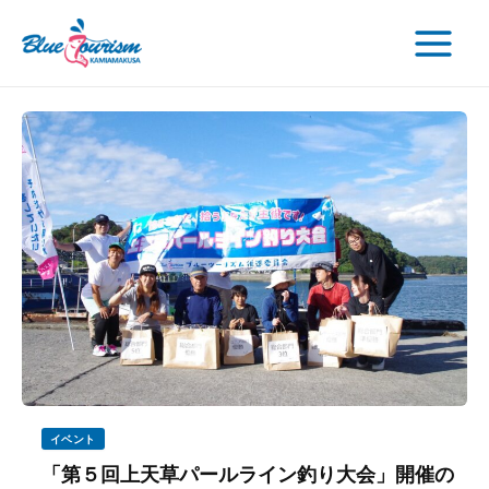
検
内
投
Main
索
容
稿
Menu
を
の
ス
ペ
キ
ー
ッ
ジ
プ
送
り
イベント
「第５回上天草パールライン釣り大会」開催の