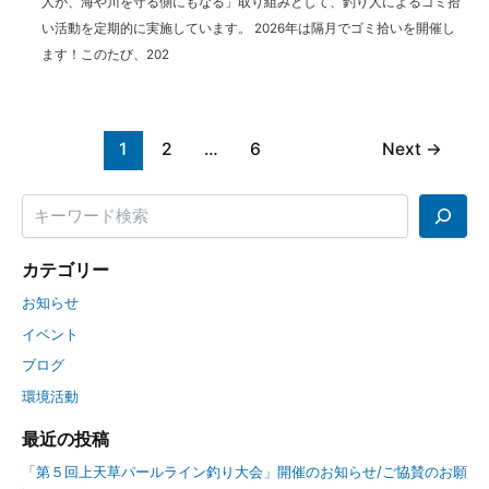
人が、海や川を守る側にもなる」取り組みとして、釣り人によるゴミ拾
い活動を定期的に実施しています。 2026年は隔月でゴミ拾いを開催し
ます！このたび、202
1
2
…
6
Next
→
カテゴリー
お知らせ
イベント
ブログ
環境活動
最近の投稿
「第５回上天草パールライン釣り大会」開催のお知らせ/ご協賛のお願