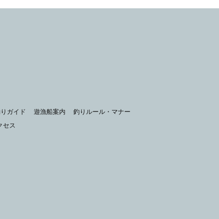
釣りガイド
遊漁船案内
釣りルール・マナー
クセス