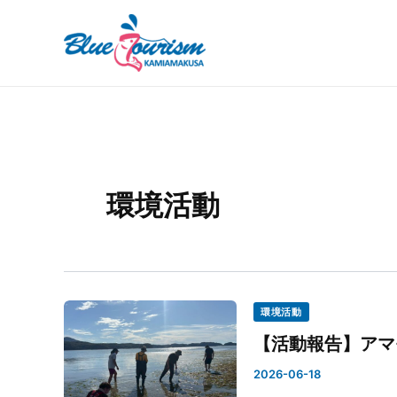
内
投
容
稿
を
の
ス
ペ
キ
ー
ッ
ジ
プ
送
り
環境活動
環境活動
【活動報告】アマ
2026-06-18