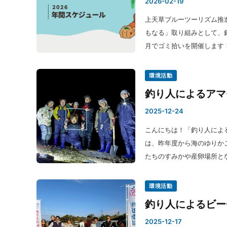
2026-02-19
上天草ブルーツーリズム推
もなる」取り組みとして、釣
月でゴミ拾いを開催します！
環境活動
釣り人によるアマ
2025-12-24
こんにちは！「釣り人による
は、昨年度から海のゆりか
たちのすみかや産卵場所と
環境活動
釣り人によるビー
2025-12-17