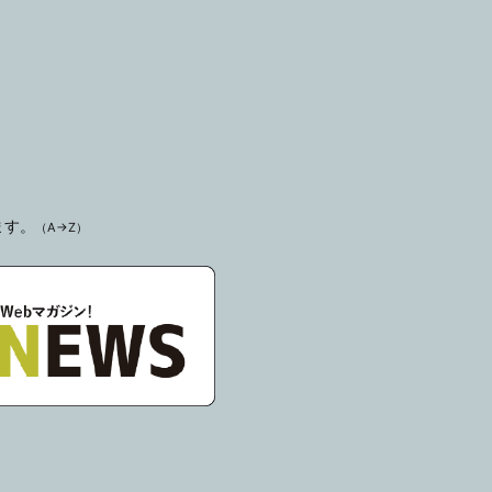
ます。
（A→Z）