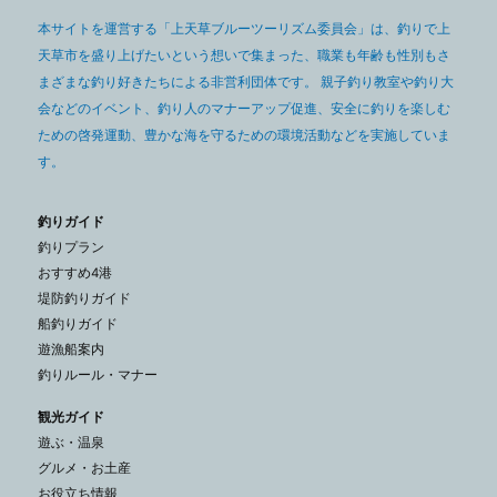
本サイトを運営する「上天草ブルーツーリズム委員会」は、釣りで上
天草市を盛り上げたいという想いで集まった、職業も年齢も性別もさ
まざまな釣り好きたちによる非営利団体です。 親子釣り教室や釣り大
会などのイベント、釣り人のマナーアップ促進、安全に釣りを楽しむ
ための啓発運動、豊かな海を守るための環境活動などを実施していま
す。
釣りガイド
釣りプラン
おすすめ4港
堤防釣りガイド
船釣りガイド
遊漁船案内
釣りルール・マナー
観光ガイド
遊ぶ・温泉
グルメ・お土産
お役立ち情報