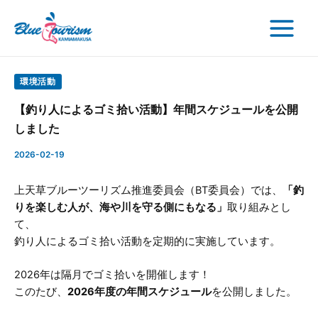
検
内
Post
Main
索
容
navigation
Menu
を
ス
キ
環境活動
ッ
【釣り人によるゴミ拾い活動】年間スケジュールを公開
プ
しました
2026-02-19
上天草ブルーツーリズム推進委員会（BT委員会）では、
「釣
りを楽しむ人が、海や川を守る側にもなる」
取り組みとし
て、
釣り人によるゴミ拾い活動を定期的に実施しています。
2026年は隔月でゴミ拾いを開催します！
このたび、
2026年度の年間スケジュール
を公開しました。