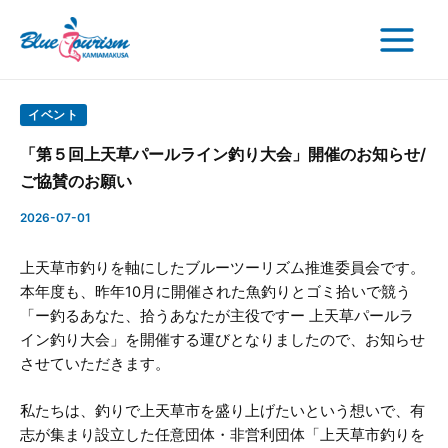
検
内
Post
Main
索
容
navigation
Menu
を
ス
キ
イベント
ッ
「第５回上天草パールライン釣り大会」開催のお知らせ/
プ
ご協賛のお願い
2026-07-01
上天草市釣りを軸にしたブルーツーリズム推進委員会です。
本年度も、昨年10月に開催された魚釣りとゴミ拾いで競う
「ー釣るあなた、拾うあなたが主役ですー 上天草パールラ
イン釣り大会」を開催する運びとなりましたので、お知らせ
させていただきます。
私たちは、釣りで上天草市を盛り上げたいという想いで、有
志が集まり設立した任意団体・非営利団体「上天草市釣りを