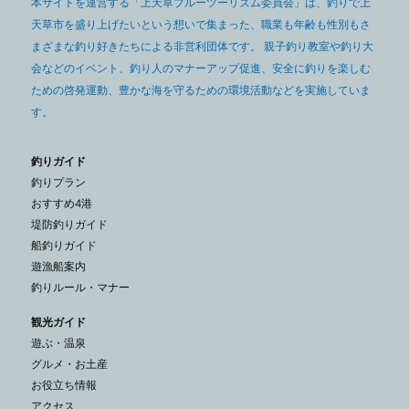
本サイトを運営する「上天草ブルーツーリズム委員会」は、釣りで上
天草市を盛り上げたいという想いで集まった、職業も年齢も性別もさ
まざまな釣り好きたちによる非営利団体です。 親子釣り教室や釣り大
会などのイベント、釣り人のマナーアップ促進、安全に釣りを楽しむ
ための啓発運動、豊かな海を守るための環境活動などを実施していま
す。
釣りガイド
釣りプラン
おすすめ4港
堤防釣りガイド
船釣りガイド
遊漁船案内
釣りルール・マナー
観光ガイド
遊ぶ・温泉
グルメ・お土産
お役立ち情報
アクセス