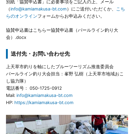
別紙「協賛申込書」に必要事項をご記入の上、メール
（
info@kamiamakusa-bt.com
）にご送付いただくか、
こち
らのオンライン
フォームからお申込みください。
協賛申込書はこちらー協賛申込書（パールライン釣り大
会）.docx
送付先・お問い合わせ先
上天草市釣りを軸にしたブルーツーリズム推進委員会
パールライン釣り大会担当：峯野 弘樹（上天草市地域おこ
し協力隊）
電話番号： 050-1725-0912
Mail:
info@kamiamakusa-bt.com
HP:
https://kamiamakusa-bt.com