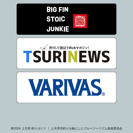
©2024 上天草 釣りガイド ｜ 上天草市釣りを軸にしたブルーツーリズム推進委員会