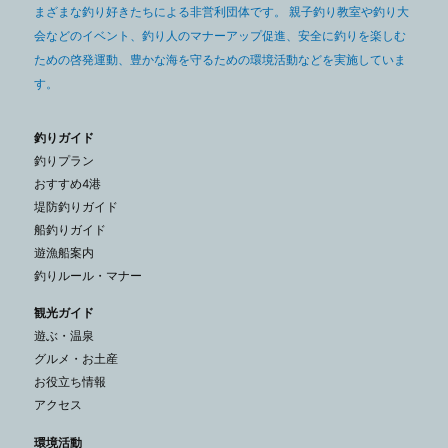
まざまな釣り好きたちによる非営利団体です。 親子釣り教室や釣り大
会などのイベント、釣り人のマナーアップ促進、安全に釣りを楽しむ
ための啓発運動、豊かな海を守るための環境活動などを実施していま
す。
釣りガイド
釣りプラン
おすすめ4港
堤防釣りガイド
船釣りガイド
遊漁船案内
釣りルール・マナー
観光ガイド
遊ぶ・温泉
グルメ・お土産
お役立ち情報
アクセス
環境活動