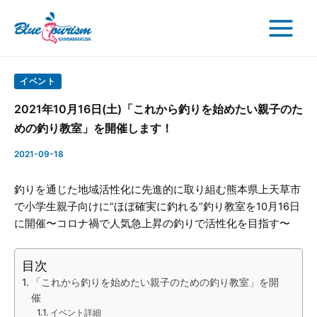
検
内
Post
Main
索
容
navigation
Menu
を
ス
キ
イベント
ッ
2021年10月16日(土)「これから釣りを始めたい親子のた
プ
めの釣り教室」を開催します！
2021-09-18
釣りを通じた地域活性化に先進的に取り組む熊本県上天草市
で小学生親子向けに”ほぼ確実に釣れる”釣り教室を10月16日
に開催〜コロナ禍で人気急上昇の釣りで活性化を目指す〜
目次
「これから釣りを始めたい親子のための釣り教室」を開
催
イベント詳細