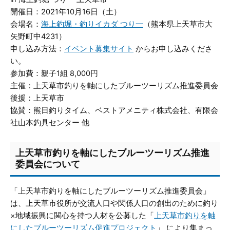
開催日：2021年10月16日（土）
会場名：
海上釣堀・釣りイカダ つり一
（熊本県上天草市大
矢野町中4231）
申し込み方法：
イベント募集サイト
からお申し込みくださ
い。
参加費：親子1組 8,000円
主催：上天草市釣りを軸にしたブルーツーリズム推進委員会
後援：上天草市
協賛：熊日釣りタイム、ベストアメニティ株式会社、有限会
社山本釣具センター 他
上天草市釣りを軸にしたブルーツーリズム推進
委員会について
「上天草市釣りを軸にしたブルーツーリズム推進委員会」
は、上天草市役所が交流人口や関係人口の創出のために釣り
×地域振興に関心を持つ人材を公募した「
上天草市釣りを軸
にしたブルーツーリズム促進プロジェクト
」 により集まっ