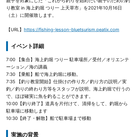
親子を対象にした「これから釣りを始めたい親子のための釣
り教室 in 海上釣堀 つり一 上天草市」を2021年10月16日
（土）に開催致します。
【URL】
https://fishing-lesson-bluetsurism.peatix.com
イベント詳細
7:00 【集合】海上釣堀 つり一 駐車場所／受付／オリエンテ
ーション／海の講義
7:30 【乗船】船で海上釣堀に移動。
7:35 【釣り教室開始】仕掛けの作り方／釣り方の説明／実
釣／釣りの終わり方等をスタッフが説明。海上釣堀で行うの
で、ほぼ確実に魚を釣ることができます。
10:00【釣り終了】道具を片付けて、清掃をして、釣堀から
駐車場に移動します
10:30【終了・解散】船で駐車場まで移動
実施の背景