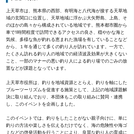
上天草市は、熊本県の西部、有明海と八代海が接する天草地
域の玄関口に位置し、天草地域に浮かぶ大矢野島、上島、そ
のほかの島々から構成されている地域です。熊本都市圏から
車で1時間程度で訪問できるアクセスの良さ、穏やかな海と
気候、多様な魚が釣れる恵まれた漁場を有していることなど
から、１年を通じて多くの釣り人が訪れています。一方で、
たくさん訪れる釣り人の地域での経済波及効果が大きくない
こと、一部のマナーの悪い釣り人による釣り場でのごみの放
置などが課題となっています。
上天草市役所は、釣りを地域資源ととらえ、釣りを軸にした
ブルーツーリズムを促進する施策として、上記の地域課題解
決に取り組んでおり、本団体もこの取り組みに賛同・連携
し、このイベントを企画しました。
このイベントでは、釣りをしたことがない親子向けに、単に
釣りの方法や楽しさを伝えるだけでなく、海の危険性や海ゴ
ミなどの啓発活動を行うことにより、良質な釣り人の育成に