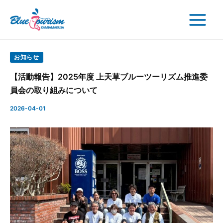
検
内
Post
Main
索
容
navigation
Menu
を
ス
キ
お知らせ
ッ
【活動報告】2025年度 上天草ブルーツーリズム推進委
プ
員会の取り組みについて
2026-04-01