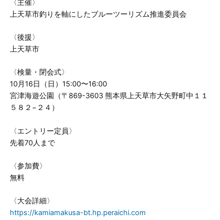
〈主催〉
上天草市釣りを軸にしたブルーツーリズム推進委員会
〈後援〉
上天草市
〈検量・閉会式〉
10月16日（日）15:00〜16:00
宮津海遊公園（〒869-3603 熊本県上天草市大矢野町中１１
５８２−２４）
〈エントリー定員〉
先着70人まで
〈参加費〉
無料
〈大会詳細〉
https://kamiamakusa-bt.hp.peraichi.com