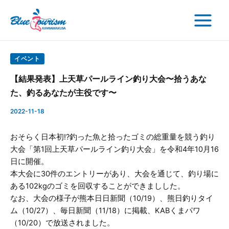
検
内
Post
Main
索
容
navigation
Menu
を
ス
キ
イベント
ッ
【結果発表】上天草パールライン釣り大会〜拾うあな
プ
た、釣るあなたが主役です〜
2022-11-18
おそらく日本初!?釣った魚と拾ったゴミの総重量を競う釣り
大会「第1回上天草パールライン釣り大会」を令和4年10月16
日に開催。
本大会に30件のエントリーがあり、大会を通じて、釣り場に
ある102kgのゴミを回収することができましした。
なお、大会の様子が熊本日日新聞（10/19）、熊日釣りタイ
ム（10/27）、毎日新聞（11/18）に掲載、KABくまパワ
（10/20）で放送されました。