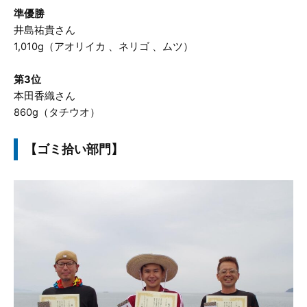
準優勝
井島祐貴さん
1,010g（アオリイカ 、ネリゴ 、ムツ）
第3位
本田香織さん
860g（タチウオ）
【ゴミ拾い部門】