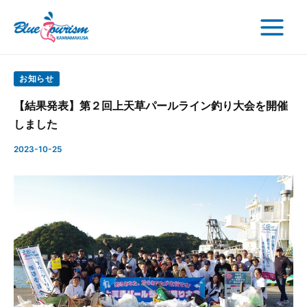
検
内
Post
Main
索
容
navigation
Menu
を
ス
キ
お知らせ
ッ
【結果発表】第２回上天草パールライン釣り大会を開催
プ
しました
2023-10-25