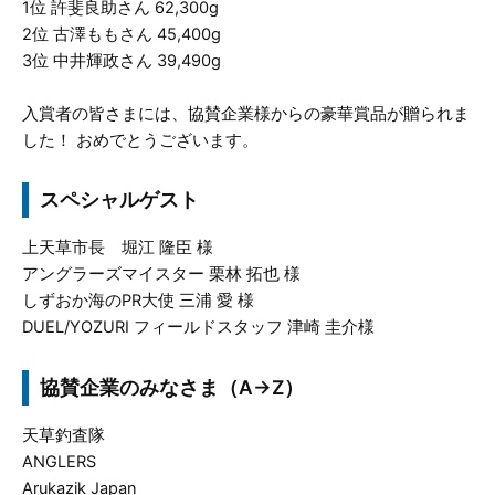
1位 許斐良助さん 62,300g
2位 古澤ももさん 45,400g
3位 中井輝政さん 39,490g
入賞者の皆さまには、協賛企業様からの豪華賞品が贈られま
した！ おめでとうございます。
スペシャルゲスト
上天草市長 堀江 隆臣 様
アングラーズマイスター 栗林 拓也 様
しずおか海のPR大使 三浦 愛 様
DUEL/YOZURI フィールドスタッフ 津崎 圭介様
協賛企業のみなさま（A→Z）
天草釣査隊
ANGLERS
Arukazik Japan