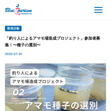
検
内
Post
Main
索
容
navigation
Menu
を
ス
キ
環境活動
ッ
「釣り人によるアマモ場造成プロジェクト」参加者募
プ
集！〜種子の選別〜
2025-07-01